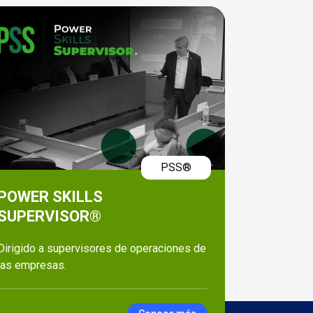
PSS®
POWER SKILLS
SUPERVISOR®
Dirigido a supervisores de operaciones de
las empresas.