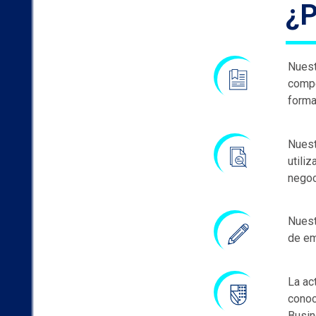
¿
Nuest
compe
forma
Nuest
utili
negoc
Nuest
de em
La ac
conoc
Busin