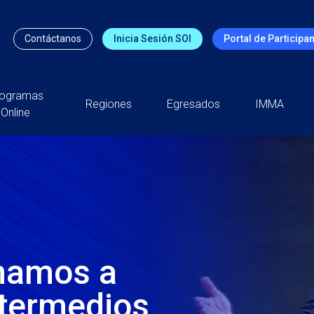
Contáctanos
Inicia Sesión SOI
Portal de Participa
rogramas
Regiones
Egresados
IMMA
Online
mamos a
ntermedios