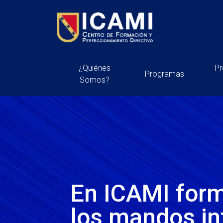
¿Quiénes
P
Programas
Somos?
En ICAMI for
los mandos i